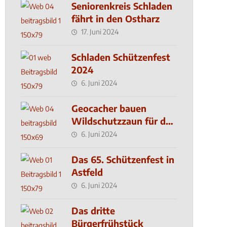
Seniorenkreis Schladen
fährt in den Ostharz
17. Juni 2024
Schladen Schützenfest
2024
6. Juni 2024
Geocacher bauen
Wildschutzzaun für den
MachMit! Wald
6. Juni 2024
Das 65. Schützenfest in
Astfeld
6. Juni 2024
Das dritte
Bürgerfrühstück