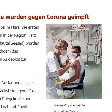
zte wurden gegen Corona geimpft
os im Harz: Die ersten
en in der Region Harz
ildautal Seesen) wurden
achdem das
n Asklepios zur
k Goslar und aus der
nächst sind gemäß den
 Pflegekräfte und
Corona-Impfung in der
nd nah mit Covid-
Harzklinik Goslar